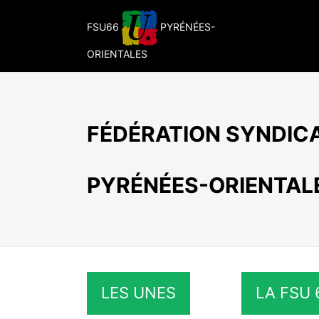
Passer
au
FSU66
PYRÉNÉES-
contenu
ORIENTALES
FÉDÉRATION SYNDICA
PYRÉNÉES-ORIENTAL
LES UNES
LA FSU 