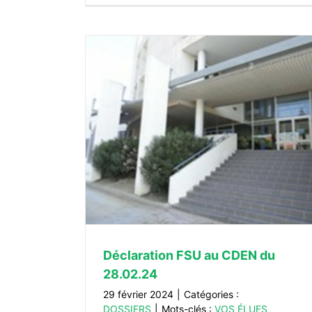
À LA UNE
ACTUALITÉS
u 28.02.24
Déclaration FSU au CDEN du
28.02.24
29 février 2024
|
Catégories :
DOSSIERS
|
Mots-clés :
VOS ÉLUES