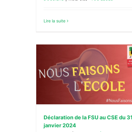
Lire la suite
LE GOUVERNEMENT DOIT RENONCE
du 31 janvier
SUPPRESSION DE L’ASS.
ACTUALITÉS
TÉS
Déclaration de la FSU au CSE du 3
janvier 2024