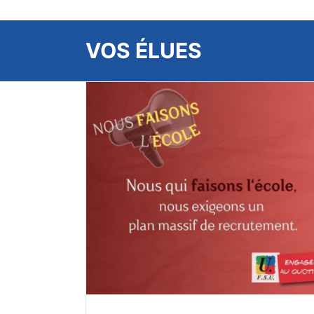
VOS ÉLUES
CSA-SD second degré, déclaration li
E du 27 mars
de la FSU et compte rendu.
À LA UNE
ACTUALITÉS