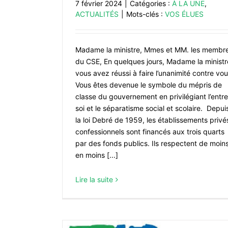
7 février 2024
|
Catégories :
À LA UNE
,
ACTUALITÉS
|
Mots-clés :
VOS ÉLUES
Madame la ministre, Mmes et MM. les membr
du CSE, En quelques jours, Madame la ministr
vous avez réussi à faire l’unanimité contre vou
Vous êtes devenue le symbole du mépris de
classe du gouvernement en privilégiant l’entre
soi et le séparatisme social et scolaire. Depui
la loi Debré de 1959, les établissements privé
confessionnels sont financés aux trois quarts
par des fonds publics. Ils respectent de moin
en moins [...]
Lire la suite
Action Sociale, Guide FSU-Presta
Interministérielles
À LA UNE
ACTUALITÉS