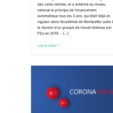
dès cette rentrée, et a entériné au niveau
national le principe de l'avancement
automatique tous les 3 ans, qui était déjà en
vigueur dans l'Académie de Montpellier suite 
la réunion d'un groupe de travail obtenue par 
FSU en 2019. - [...]
Lire la suite
Educ : retour de la rencontre de la R
avec les organisations syndical
rise
À LA UNE
ACTUALITÉS
OSSIERS