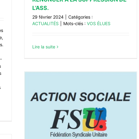
L’ASS.
29 février 2024
|
Catégories :
ACTUALITÉS
|
Mots-clés :
VOS ÉLUES
es
e,
s.
Lire la suite
-
s
s
s
tions