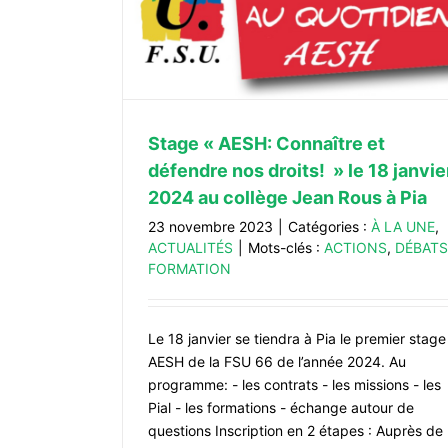
défendre nos
u collège Jean
TÉS
Stage « AESH: Connaître et
défendre nos droits! » le 18 janvie
2024 au collège Jean Rous à Pia
23 novembre 2023
|
Catégories :
À LA UNE
,
ACTUALITÉS
|
Mots-clés :
ACTIONS
,
DÉBATS
FORMATION
Le 18 janvier se tiendra à Pia le premier stage
AESH de la FSU 66 de l’année 2024. Au
programme: - les contrats - les missions - les
Pial - les formations - échange autour de
questions Inscription en 2 étapes : Auprès de