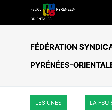
Passer
au
FSU66
PYRÉNÉES-
contenu
ORIENTALES
FÉDÉRATION SYNDICA
PYRÉNÉES-ORIENTAL
LES UNES
LA FSU 