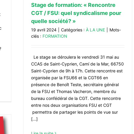
Stage de formation: « Rencontre
CGT / FSU: quel syndicalisme pour
t
quelle société? »
c
19 avril 2024
|
Catégories :
À LA UNE
|
Mots-
clés :
FORMATION
?
Le stage se déroulera le vendredi 31 mai au
à
CCAS de Saint-Cyprien, Camí de la Mar, 66750
Saint-Cyprien de 9h à 17h. Cette rencontre est
organisée par la FSU66 et la CGT66 en
présence de Benoît Teste, secrétaire général
de la FSU et Thomas Vacheron, membre du
bureau confédéral de la CGT. Cette rencontre
entre nos deux organisations FSU et CGT
permettra de partager les points de vue sur
[...]
Lire la suite