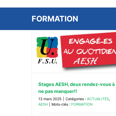
FORMATION
ous à ne pas
H
Stage de formation: « Rencontre CGT
quel syndicalisme pour quelle soci
À LA UNE
Stages AESH, deux rendez-vous à
ne pas manquer!!
13 mars 2025
|
Catégories :
ACTUALITÉS
,
AESH
|
Mots-clés :
FORMATION