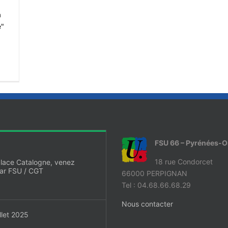
à
e"
FSU 66 – Pyrénées-O
18 rue Condorcet
place Catalogne, venez
har FSU / CGT
66000 PERPIGNAN
Tel : 04.68.66.68.29
Nous contacter
llet 2025