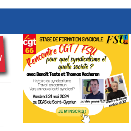
 / FSU:
été? »