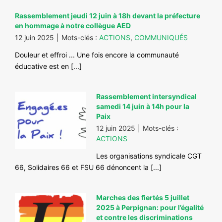
#ACTIONS
Rassemblement jeudi 12 juin à 18h devant la préfecture
#VOS ÉLUES
en hommage à notre collègue AED
12 juin 2025
|
Mots-clés :
ACTIONS
,
COMMUNIQUÉS
#FORMATION
Douleur et effroi ... Une fois encore la communauté
#COMMUNIQUÉS
éducative est en [...]
#ÉLECTIONS
#MÉDIAS
Rassemblement intersyndical
samedi 14 juin à 14h pour la
#DÉBATS
Paix
12 juin 2025
|
Mots-clés :
#PRESSE
ACTIONS
#ARCHIVES
Les organisations syndicale CGT
66, Solidaires 66 et FSU 66 dénoncent la [...]
Marches des fiertés 5 juillet
2025 à Perpignan: pour l’égalité
et contre les discriminations