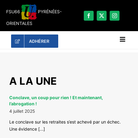
Passer
au
FSU66
PYRÉNÉES-
contenu
ORIENTALES
ADHÉRER
Naviga
à
bascu
RECHERCHER:
LES UNES
A LA UNE
#ACTUALITÉS
Conclave, un coup pour rien ! Et maintenant,
LA FSU 66
l’abrogation !
DOSSIERS
4 juillet 2025
PUBLICATIONS
Le conclave sur les retraites s’est achevé par un échec.
Une évidence [...]
CONTACT