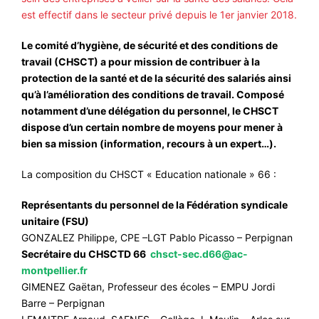
#ACTIONS
est effectif dans le secteur privé depuis le 1er janvier 2018.
#VOS ÉLUES
Le comité d’hygiène, de sécurité et des conditions de
#FORMATION
travail (CHSCT) a pour mission de contribuer à la
protection de la santé et de la sécurité des salariés ainsi
#COMMUNIQUÉS
qu’à l’amélioration des conditions de travail. Composé
notamment d’une délégation du personnel, le CHSCT
#ÉLECTIONS
dispose d’un certain nombre de moyens pour mener à
#MÉDIAS
bien sa mission (information, recours à un expert…).
#DÉBATS
La composition du CHSCT « Education nationale » 66 :
#PRESSE
Représentants du personnel de la Fédération syndicale
#ARCHIVES
unitaire (FSU)
GONZALEZ Philippe, CPE –LGT Pablo Picasso – Perpignan
Secrétaire du CHSCTD 66
chsct-sec.d66@ac-
montpellier.fr
GIMENEZ Gaëtan, Professeur des écoles – EMPU Jordi
Barre – Perpignan