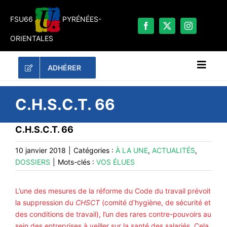
Passer
au
FSU66
PYRÉNÉES-
contenu
ORIENTALES
ADHÉRER
Naviga
à
bascu
RECHERCHER:
C.H.S.C.T. 66
LES UNES
C.H.S.C.T. 66
#ACTUALITÉS
10 janvier 2018
|
Catégories :
À LA UNE
,
ACTUALITÉS
,
LA FSU 66
DOSSIERS
|
Mots-clés :
VOS ÉLUES
DOSSIERS
L’une des mesures de la réforme du Code du travail prévoit
PUBLICATIONS
la suppression du
CHSCT
(comité d’hygiène, de sécurité et
des conditions de travail), l’un des rares contre-pouvoirs au
CONTACT
sein des entreprises à veiller sur la santé des salariés. Cela