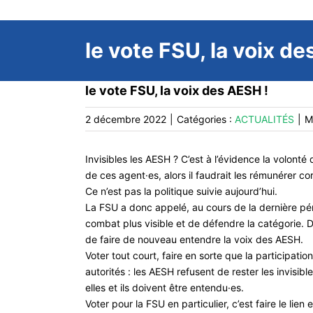
le vote FSU, la voix de
le vote FSU, la voix des AESH !
2 décembre 2022
|
Catégories :
ACTUALITÉS
|
M
Invisibles les AESH ? C’est à l’évidence la volonté
de ces agent·es, alors il faudrait les
rémunérer corr
Ce n’est pas la politique suivie aujourd’hui.
La FSU a donc appelé, au cours de la dernière p
combat plus visible et de défendre la catégorie. 
de faire de nou
veau entendre la voix des AESH.
Voter tout court, faire en sorte que la participatio
autorités : les AESH refusent de rester les invi
sible
elles et
ils doivent être entendu·es.
Voter pour la FSU en particulier, c’est faire le lien