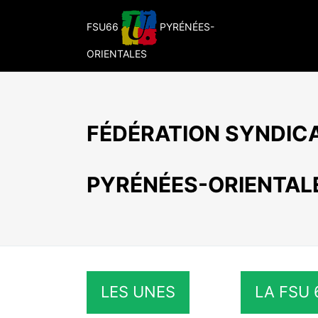
Passer
au
FSU66
PYRÉNÉES-
contenu
ORIENTALES
FÉDÉRATION SYNDICA
PYRÉNÉES-ORIENTAL
LES UNES
LA FSU 