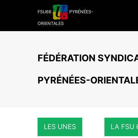
Passer
au
FSU66
PYRÉNÉES-
contenu
ORIENTALES
FÉDÉRATION SYNDICA
PYRÉNÉES-ORIENTAL
LES UNES
LA FSU 