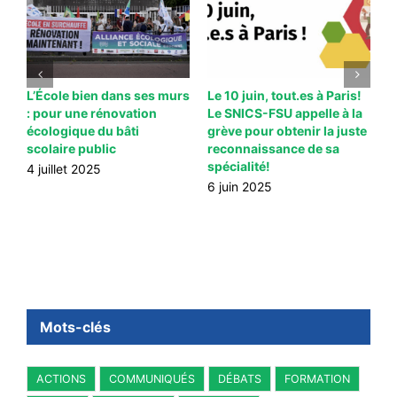
L’École bien dans ses murs
Le 10 juin, tout.es à Paris!
U
: pour une rénovation
Le SNICS-FSU appelle à la
N
écologique du bâti
grève pour obtenir la juste
p
scolaire public
reconnaissance de sa
6
spécialité!
4 juillet 2025
6 juin 2025
Mots-clés
ACTIONS
COMMUNIQUÉS
DÉBATS
FORMATION