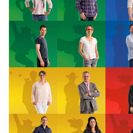
#ACTIONS
#VOS ÉLUES
#FORMATION
#COMMUNIQUÉS
#ÉLECTIONS
#MÉDIAS
#DÉBATS
#PRESSE
#ARCHIVES