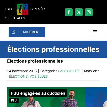
Passer
au
FSU66
PYRÉNÉES-
contenu
ORIENTALES
ADHÉRER
Naviga
à
bascu
RECHERCHER:
Élections professionnelles
LES UNES
Élections professionnelles
#ACTUALITÉS
24 novembre 2018
|
Catégories :
ACTUALITÉS
|
Mots-clés
LA FSU 66
:
ÉLECTIONS
,
VOS ÉLUES
DOSSIERS
PUBLICATIONS
CONTACT