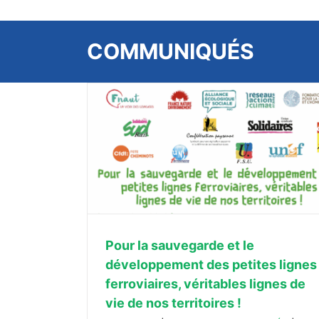
COMMUNIQUÉS
loppement des
itables lignes
res !
Soutien aux magistrat·es Défendre l’
Pour la sauvegarde et le
droit, protéger la démocratie!
développement des petites lignes
À LA UNE
ferroviaires, véritables lignes de
vie de nos territoires !