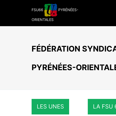
Passer
au
FSU66
PYRÉNÉES-
contenu
ORIENTALES
FÉDÉRATION SYNDICA
PYRÉNÉES-ORIENTAL
LES UNES
LA FSU 