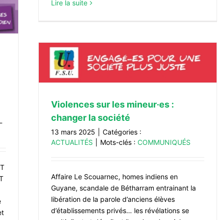
Lire la suite
er la
Violences sur les mineur·es :
changer la société
-
13 mars 2025
|
Catégories :
ACTUALITÉS
|
Mots-clés :
COMMUNIQUÉS
DT
Affaire Le Scouarnec, homes indiens en
GT
Guyane, scandale de Bétharram entrainant la
libération de la parole d’anciens élèves
e
d’établissements privés… les révélations se
et