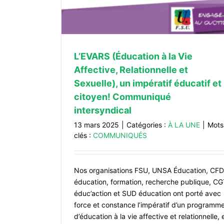
L’EVARS (Éducation à la Vie
Violences sur les mineur·es : chang
Affective, Relationnelle et
société
Sexuelle), un impératif éducatif et
ACTUALITÉS
citoyen! Communiqué
intersyndical
13 mars 2025
|
Catégories :
À LA UNE
|
Mots
clés :
COMMUNIQUÉS
Nos organisations FSU, UNSA Éducation, CF
éducation, formation, recherche publique, C
éduc’action et SUD éducation ont porté avec
force et constance l’impératif d’un programm
d’éducation à la vie affective et relationnelle, 