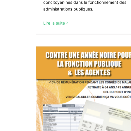
concitoyen·nes dans le fonctionnement des
administrations publiques.
Lire la suite
Protection sociale complémentaire :
vigilante et combative
 année noire
les agent·es
À LA UNE
!