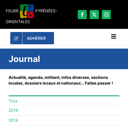
Passer
au
FSU66
PYRÉNÉES-
contenu
ORIENTALES
ADHÉRER
Naviga
à
bascu
RECHERCHER:
Journal
LES UNES
Actualité, agenda, militant, infos diverses, sections
#ACTUALITÉS
locales, dossiers locaux et nationaux… Faites passer !
LA FSU 66
Tous
DOSSIERS
2018
PUBLICATIONS
2019
CONTACT