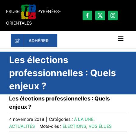
Passer
au
FSU66
PYRÉNÉES-
contenu
ORIENTALES
ADHÉRER
Naviga
à
bascu
RECHERCHER:
Les élections
professionnelles : Quels
LES UNES
enjeux ?
#ACTUALITÉS
LA FSU 66
Les élections professionnelles : Quels
enjeux ?
DOSSIERS
PUBLICATIONS
4 novembre 2018
|
Catégories :
À LA UNE
,
ACTUALITÉS
|
Mots-clés :
ÉLECTIONS
,
VOS ÉLUES
CONTACT