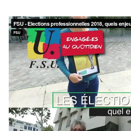
#ACTIONS
#VOS ÉLUES
#FORMATION
#COMMUNIQUÉS
#ÉLECTIONS
#MÉDIAS
#DÉBATS
#PRESSE
#ARCHIVES