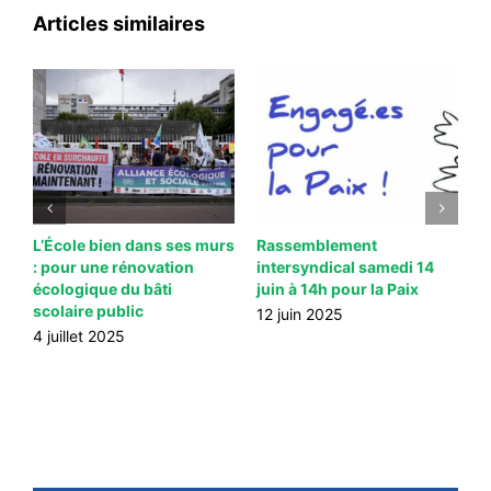
Articles similaires
L’École bien dans ses murs
Rassemblement
M
: pour une rénovation
intersyndical samedi 14
j
écologique du bâti
juin à 14h pour la Paix
p
scolaire public
d
12 juin 2025
L
4 juillet 2025
d
f
1