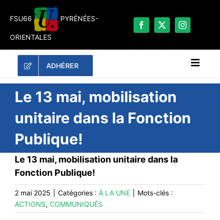
Passer
au
FSU66
PYRÉNÉES-
contenu
ORIENTALES
ADHÉRER
Naviga
à
bascu
RECHERCHER:
Le 13 mai, mobilisation
unitaire dans la Fonction
LES UNES
Publique!
#ACTUALITÉS
LA FSU 66
Le 13 mai, mobilisation unitaire dans la
Fonction Publique!
DOSSIERS
PUBLICATIONS
2 mai 2025
|
Catégories :
À LA UNE
|
Mots-clés :
ACTIONS
,
COMMUNIQUÉS
CONTACT