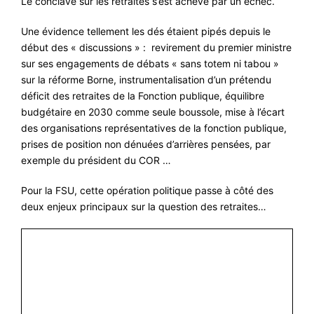
Le conclave sur les retraites s’est achevé par un échec.
#ACTIONS
Une évidence tellement les dés étaient pipés depuis le
#VOS ÉLUES
début des « discussions » : revirement du premier ministre
#FORMATION
sur ses engagements de débats « sans totem ni tabou »
sur la réforme Borne, instrumentalisation d’un prétendu
#COMMUNIQUÉS
déficit des retraites de la Fonction publique, équilibre
#ÉLECTIONS
budgétaire en 2030 comme seule boussole, mise à l’écart
des organisations représentatives de la fonction publique,
#MÉDIAS
prises de position non dénuées d’arrières pensées, par
exemple du président du COR …
#DÉBATS
#PRESSE
Pour la FSU, cette opération politique passe à côté des
deux enjeux principaux sur la question des retraites…
#ARCHIVES