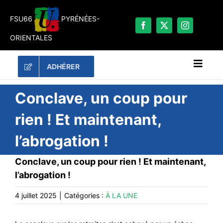
Passer
au
FSU66
PYRÉNÉES-
contenu
ORIENTALES
ADHÉRER
Naviga
à
bascu
RECHERCHER:
Conclave, un coup pour
rien ! Et maintenant,
LES UNES
l’abrogation !
#ACTUALITÉS
LA FSU 66
Conclave, un coup pour rien ! Et maintenant,
l’abrogation !
DOSSIERS
PUBLICATIONS
4 juillet 2025
|
Catégories :
À LA UNE
CONTACT