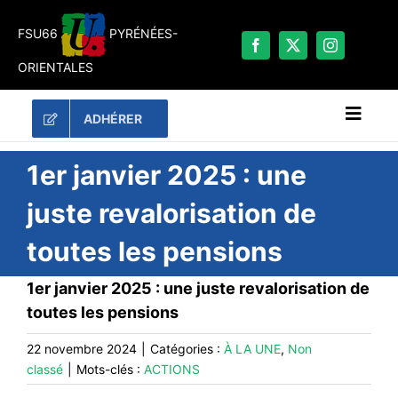
Passer
au
FSU66
PYRÉNÉES-
contenu
ORIENTALES
ADHÉRER
Naviga
à
bascu
RECHERCHER:
1er janvier 2025 : une
juste revalorisation de
LES UNES
toutes les pensions
#ACTUALITÉS
LA FSU 66
1er janvier 2025 : une juste revalorisation de
toutes les pensions
DOSSIERS
PUBLICATIONS
22 novembre 2024
|
Catégories :
À LA UNE
,
Non
classé
|
Mots-clés :
ACTIONS
CONTACT