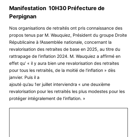
#ACTIONS
Manifestation 10H30 Préfecture de
#VOS ÉLUES
Perpignan
#FORMATION
Nos organisations de retraités ont pris connaissance des
propos tenus par M. Wauquiez, Président du groupe Droite
#COMMUNIQUÉS
Républicaine à l’Assemblée nationale, concernant la
#ÉLECTIONS
revalorisation des retraites de base en 2025, au titre du
rattrapage de l’inflation 2024. M. Wauquiez a affirmé en
#MÉDIAS
effet qu’ « il y aura bien une revalorisation des retraites
pour tous les retraités, de la moitié de l’inflation » dès
#DÉBATS
janvier. Puis il a
#PRESSE
ajouté qu’au 1er juillet interviendra « une deuxième
revalorisation pour les retraités les plus modestes pour les
#ARCHIVES
protéger intégralement de l’inflation. »